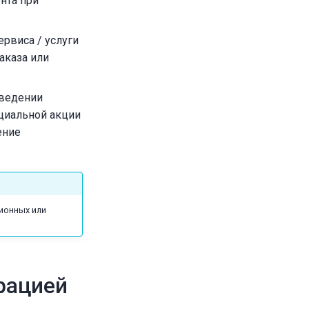
нта при
рвиса / услуги
аказа или
оведении
циальной акции
ение
ионных или
рацией