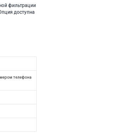
ной фильтрации
Опция доступна
омером телефона