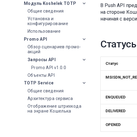
Модуль Koshelek TOTP
В Push API пре
Общие сведения
на стороне Кош
начиная с версии
Установка и
конфигурирование
Использование
Promo API
Статус
Обзор сценариев промо-
акций
Запросы API
Статус
Promo API v1.0.0
Объекты API
MSISDN_NOT_RE
TOTP Service
Общие сведения
ENQUEUED
Архитектура сервиса
Отображение штрихкода
на экране Кошелька
DELIVERED
OPENED