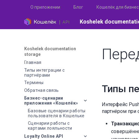
О приложении
Блог
Кошелёк для бизнес
Koshelek documentati
Пере
Koshelek documentation
storage
Главная
Типы интеграции с
партнёрами
Термины
Типы п
Обратная связь
Бизнес-сценарии
приложения «Кошелёк»
Интерфейс Push
Базовые сценарии работы
партнёром при 
пользователя в Кошельке
Сценарии работы с
Транзакци
картами лояльности
совершённо
Loyalty Online API