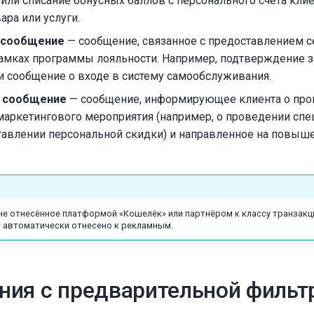
или списание бонусных баллов с персонального счёта клие
ара или услуги.
 сообщение
— сообщение, связанное с предоставлением се
рамках программы лояльности. Например, подтверждение з
ли сообщение о входе в систему самообслуживания.
 сообщение
— сообщение, информирующее клиента о пр
маркетингового мероприятия (например, о проведении спе
тавлении персональной скидки) и направленное на повыш
не отнесённое платформой «Кошелёк» или партнёром к классу транзакц
т автоматически отнесено к рекламным.
ия с предварительной фильт