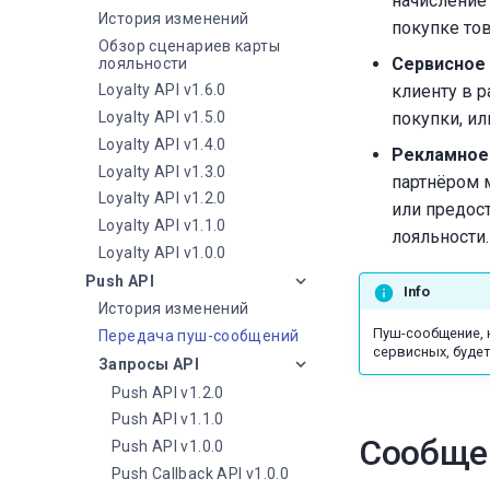
начисление 
История изменений
покупке тов
Обзор сценариев карты
Сервисное
лояльности
Loyalty API v1.6.0
клиенту в 
Loyalty API v1.5.0
покупки, и
Loyalty API v1.4.0
Рекламное
Loyalty API v1.3.0
партнёром 
Loyalty API v1.2.0
или предос
Loyalty API v1.1.0
лояльности.
Loyalty API v1.0.0
Push API
Info
История изменений
Пуш-сообщение, 
Передача пуш-сообщений
сервисных, буде
Запросы API
Push API v1.2.0
Push API v1.1.0
Сообщен
Push API v1.0.0
Push Callback API v1.0.0