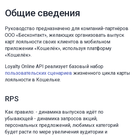
и
Кодировки
Общие сведения
я
Структура сообщений
п
Руководство предназначено для компаний-партнёров
1. Заголовки
ООО «Бесконтакт», желающих организовать выпуск
о
карт лояльности своих клиентов в мобильном
2. Тело ответа
и
приложении «Кошелёк», используя платформу
«Кошелёк».
Коды HTTP
с
Loyalty Online API реализует базовый набор
Ошибки
к
пользовательских сценариев
жизненного цикла карты
лояльности в Кошельке.
а
RPS
Как правило: - динамика выпусков идёт по
убывающей - динамика запросов акций,
персональных предложений, любимых категорий
будет расти по мере увеличения аудитории и